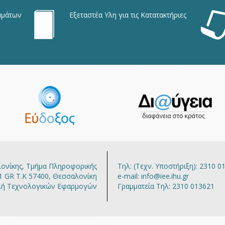
μμάτων
Εξεταστέα Υλη για τις Κατατακτήριες
λονίκης, Τμήμα Πληροφορικής
Τηλ: (Τεχν. Υποστήριξη): 2310 0
1 GR Τ.Κ 57400, Θεσσαλονίκη
e-mail: info@iee.ihu.gr
λή Τεχνολογικών Εφαρμογών
Γραμματεία Τηλ: 2310 013621