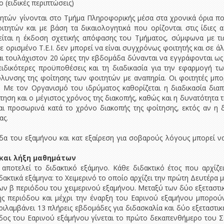
 (ειδικές περιπτώσεις)
τών γίνονται στο Τμήμα Πληροφορικής μέσα στα χρονικά όρια που
ιτητών και με βάση τα δικαιολογητικά που ορίζονται στις ίδιες 
είται η έκδοση σχετικής απόφασης του Τμήματος, σύμφωνα με τις 
 ορισμένο Τ.Ε.Ι. δεν μπορεί να είναι συγχρόνως φοιτητής και σε άλ
ι τουλάχιστον 20 ώρες την εβδομάδα δύνανται να εγγράφονται ως 
 ειδικότερες προϋποθέσεις και τη διαδικασία για την εφαρμογή τω
όλυνσης της φοίτησης των φοιτητών με αναπηρία. Οι φοιτητές μπ
 Με τον Οργανισμό του ιδρύματος καθορίζεται η διαδικασία διαπ
ηση και ο μέγιστος χρόνος της διακοπής, καθώς και η δυνατότητα 
ται προσωρινά κατά το χρόνο διακοπής της φοίτησης, εκτός αν η
ας.
δα του εξαμήνου και κατ εξαίρεση για σοβαρούς λόγους μπορεί να
 και λήξη μαθημάτων
. αποτελεί το διδακτικό εξάμηνο. Κάθε διδακτικό έτος που αρχίζε
ακτικά εξάμηνα: το Χειμερινό το οποίο αρχίζει την πρώτη Δευτέρα με
σεων β περιόδου του χειμερινού εξαμήνου. Μεταξύ των δύο εξεταστ
ικής περιόδου και μέχρι την έναρξη του Εαρινού εξαμήνου μπορού
ριλαμβάνει 13 πλήρεις εβδομάδες για διδασκαλία και δύο εξεταστι
ίοδος του Εαρινού εξάμήνου γίνεται το πρώτο δεκαπενθήμερο του