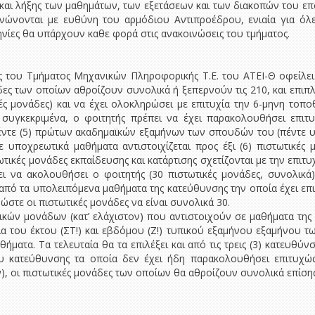
ς και λήξης των μαθημάτων, των εξετάσεων και των διακοπών του επ
νώνονται με ευθύνη του αρμόδιου Αντιπροέδρου, ενιαία για όλες
μηνίες θα υπάρχουν καθε φορά στις ανακοινώσεις του τμήματος.
ής του Τμήματος Μηχανικών Πληροφορικής Τ.Ε. του ΑΤΕΙ-Θ οφείλε
ς των οποίων αθροίζουν συνολικά ή ξεπερνούν τις 210, και επιπλ
ές μονάδες) και να έχει ολοκληρώσει με επιτυχία την 6-μηνη τοπ
ο συγκεκριμένα, ο φοιτητής πρέπει να έχει παρακολουθήσει επιτυ
πέντε (5) πρώτων ακαδημαϊκών εξαμήνων των σπουδών του (πέντε υ
 υποχρεωτικά μαθήματα αντιστοιχίζεται προς έξι (6) πιστωτικές 
τωτικές μονάδες εκπαίδευσης και κατάρτισης σχετίζονται με την ε
ει να ακολουθήσει ο φοιτητής (30 πιστωτικές μονάδες, συνολικά
από τα υπολειπόμενα μαθήματα της κατεύθυνσης την οποία έχει επι
στε οι πιστωτικές μονάδες να είναι συνολικά 30.
ικών μονάδων (κατ’ ελάχιστον) που αντιστοιχούν σε μαθήματα της 
εια του έκτου (ΣΤ!) και εβδόμου (Ζ!) τυπικού εξαμήνου εξαμήνου
ματα. Τα τελευταία θα τα επιλέξει και από τις τρεις (3) κατευθύνσ
του κατεύθυνσης τα οποία δεν έχει ήδη παρακολουθήσει επιτυχώ
, οι πιστωτικές μονάδες των οποίων θα αθροίζουν συνολικά επίσης