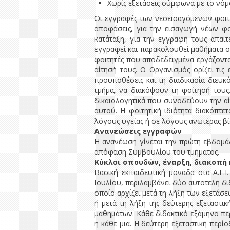
Χωρίς εξετάσεις σύμφωνα με το νόμο
Οι εγγραφές των νεοεισαγόμενων φοιτη
αποφάσεις, για την εισαγωγή νέων φο
κατάταξη, για την εγγραφή τους απαιτ
εγγραφεί και παρακολουθεί μαθήματα σε
φοιτητές που αποδεδειγμένα εργάζοντα
αίτησή τους. Ο Οργανισμός ορίζει τις
προϋποθέσεις και τη διαδικασία διευκ
τμήμα, να διακόψουν τη φοίτησή τους.
δικαιολογητικά που συνοδεύουν την αίτ
αυτού. Η φοιτητική ιδιότητα διακόπτε
λόγους υγείας ή σε λόγους ανωτέρας βί
Ανανεώσεις εγγραφών
Η ανανέωση γίνεται την πρώτη εβδομά
απόφαση Συμβουλίου του τμήματος.
Κύκλοι σπουδών, έναρξη, διακοπή
Βασική εκπαιδευτική μονάδα στα Α.Ε.Ι
Ιουλίου, περιλαμβάνει δύο αυτοτελή διδ
οποίο αρχίζει μετά τη λήξη των εξετά
ή μετά τη λήξη της δεύτερης εξεταστ
μαθημάτων. Κάθε διδακτικό εξάμηνο πε
η κάθε μια. Η δεύτερη εξεταστική περ