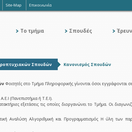
Site-Map
Επικοινωνία
Το τμήμα
Σπουδές
Έρευ
Προπτυχιακών Σπουδών
Κανονισμός Σπουδών
ών
Φοιτητές στο Τμήμα Πληροφορικής γίνονται όσοι εγγράφονται σ
Ε.Ι (Πανεπιστήμια ή Τ.Ε.Ι).
ατακτήριες εξετάσεις τις οποίες διοργανώνει το Τμήμα. Οι διαγων
ική Αναλύση Αλγοριθμική και Προγραμματισμός Η ύλη των πα