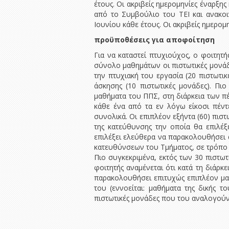
έτους. Οι ακριβείς ημερομηνίες έναρξη
από το Συμβούλιο του ΤΕΙ και ανακοι
Ιουνίου κάθε έτους. Οι ακριβείς ημερο
προϋποθέσεις για αποφοίτηση
Για να καταστεί πτυχιούχος, ο φοιτητ
σύνολο μαθημάτων οι πιστωτικές μονάδε
την πτυχιακή του εργασία (20 πιστωτικ
άσκησης (10 πιστωτικές μονάδες). Πι
μαθήματα του ΠΠΣ, στη διάρκεια των 
κάθε ένα από τα εν λόγω είκοσι πέντε
συνολικά. Οι επιπλέον εξήντα (60) πισ
της κατεύθυνσης την οποία θα επιλέξ
επιλέξει ελεύθερα να παρακολουθήσει 
κατευθύνσεων του Τμήματος, σε τρόπο ώ
Πιο συγκεκριμένα, εκτός των 30 πιστωτ
φοιτητής αναμένεται ότι κατά τη διάρκ
παρακολουθήσει επιτυχώς επιπλέον μαθή
του (εννοείται: μαθήματα της δικής 
πιστωτικές μονάδες που του αναλογούν)