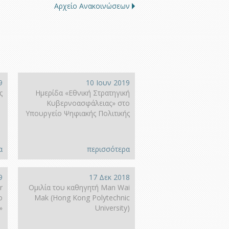
Αρχείο Ανακοινώσεων
9
10 Ιουν 2019
ς
Ημερίδα «Εθνική Στρατηγική
Κυβερνοασφάλειας» στο
Υπουργείο Ψηφιακής Πολιτικής
α
περισσότερα
9
17 Δεκ 2018
r
Ομιλία του καθηγητή Man Wai
o
Mak (Hong Kοng Polytechnic
»
University)