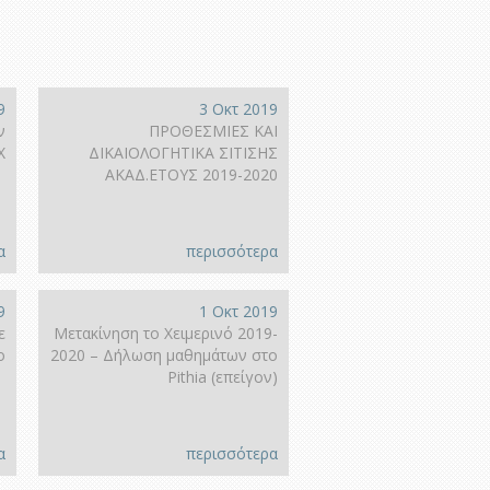
9
3 Οκτ 2019
ν
ΠΡΟΘΕΣΜΙΕΣ ΚΑΙ
Χ
ΔΙΚΑΙΟΛΟΓΗΤΙΚΑ ΣΙΤΙΣΗΣ
ΑΚΑΔ.ΕΤΟΥΣ 2019-2020
α
περισσότερα
9
1 Οκτ 2019
ε
Μετακίνηση το Χειμερινό 2019-
ο
2020 – Δήλωση μαθημάτων στο
Pithia (επείγον)
α
περισσότερα