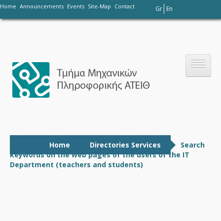
-
Home
Announcements
Events
Site-Map
Contact
Gr
En
Το τμήμα
Home
Directories Services
Search
keywords on the web pages of the users of the IT
Department (teachers and students)
Σπουδές
Έρευνα