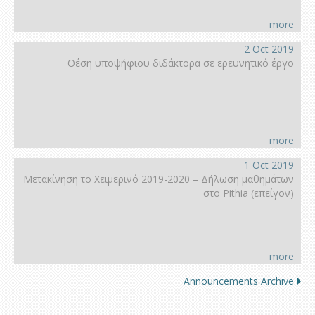
more
2 Oct 2019
Θέση υποψήφιου διδάκτορα σε ερευνητικό έργο
more
1 Oct 2019
Μετακίνηση το Χειμερινό 2019-2020 – Δήλωση μαθημάτων
στο Pithia (επείγον)
more
Announcements Archive