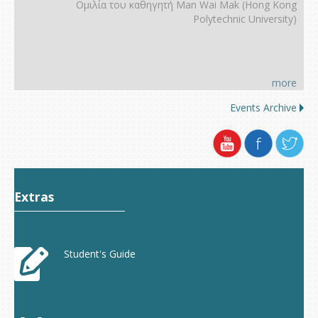
Ομιλία του καθηγητή Man Wai Mak (Hong Kοng
Polytechnic University)
more
Events Archive
Extras
Student's Guide