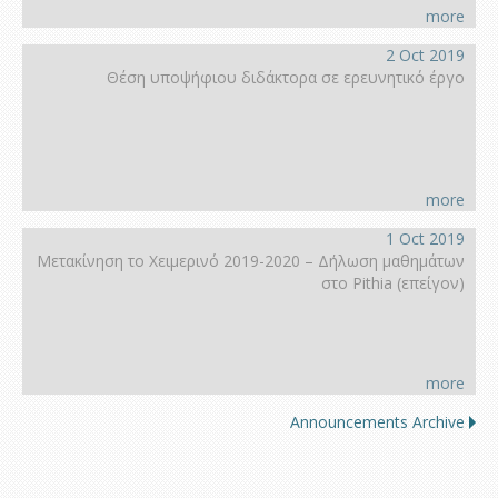
more
2 Oct 2019
Θέση υποψήφιου διδάκτορα σε ερευνητικό έργο
more
1 Oct 2019
Μετακίνηση το Χειμερινό 2019-2020 – Δήλωση μαθημάτων
στο Pithia (επείγον)
more
Announcements Archive