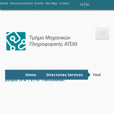
-
Home
Announcements
Events
Site-Map
Contact
Gr
En
Το τμήμα
Home
Directories Services
Find
people to A.T.E.I of Thessaloniki
Σπουδές
Έρευνα