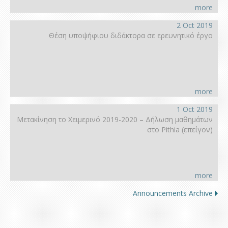
more
2 Oct 2019
Θέση υποψήφιου διδάκτορα σε ερευνητικό έργο
more
1 Oct 2019
Μετακίνηση το Χειμερινό 2019-2020 – Δήλωση μαθημάτων
στο Pithia (επείγον)
more
Announcements Archive