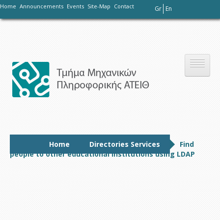
-
Home
Announcements
Events
Site-Map
Contact
Gr
En
Το τμήμα
Home
Directories Services
Find
people to other educational institutions using LDAP
Σπουδές
Έρευνα