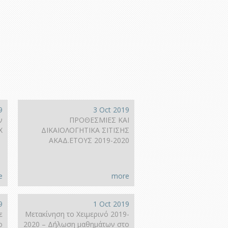
9
3 Oct 2019
ν
ΠΡΟΘΕΣΜΙΕΣ ΚΑΙ
Χ
ΔΙΚΑΙΟΛΟΓΗΤΙΚΑ ΣΙΤΙΣΗΣ
ΑΚΑΔ.ΕΤΟΥΣ 2019-2020
e
more
9
1 Oct 2019
ε
Μετακίνηση το Χειμερινό 2019-
ο
2020 – Δήλωση μαθημάτων στο