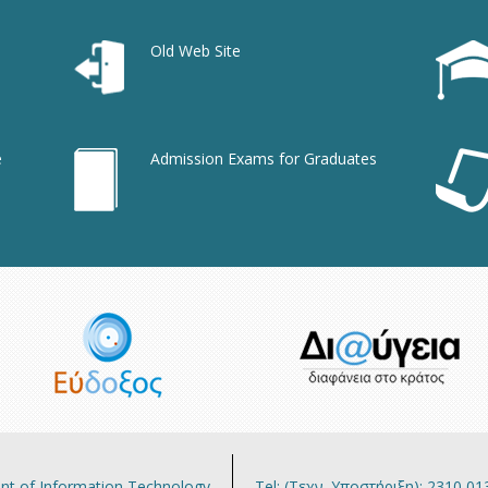
Old Web Site
e
Admission Exams for Graduates
ment of Information Technology
Tel: (Τεχν. Υποστήριξη): 2310 0