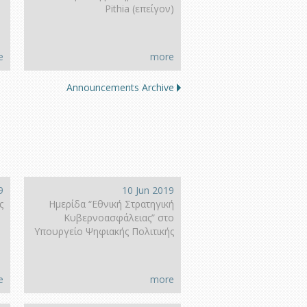
Pithia (επείγον)
e
more
Announcements Archive
9
10 Jun 2019
ς
Ημερίδα “Εθνική Στρατηγική
Κυβερνοασφάλειας” στο
Υπουργείο Ψηφιακής Πολιτικής
e
more