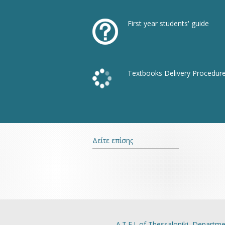
First year students' guide
Textbooks Delivery Procedur
Δείτε επίσης
A.Τ.Ε.Ι. of Thessaloniki, Depart