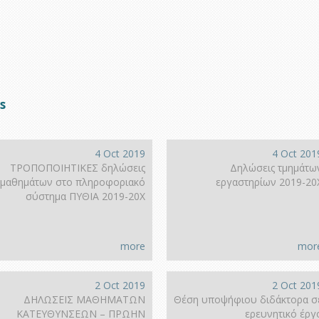
s
4 Oct 2019
4 Oct 201
ΤΡΟΠΟΠΟΙΗΤΙΚΕΣ δηλώσεις
Δηλώσεις τμημάτω
μαθημάτων στο πληροφοριακό
εργαστηρίων 2019-20
σύστημα ΠΥΘΙΑ 2019-20Χ
more
mor
2 Oct 2019
2 Oct 201
ΔΗΛΩΣΕΙΣ ΜΑΘΗΜΑΤΩΝ
Θέση υποψήφιου διδάκτορα σ
ΚΑΤΕΥΘΥΝΣΕΩΝ – ΠΡΩΗΝ
ερευνητικό έργ