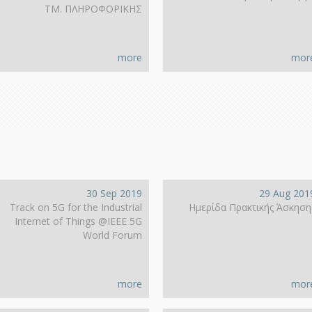
ΤΜ. ΠΛΗΡΟΦΟΡΙΚΗΣ
more
mor
30 Sep 2019
29 Aug 201
Track on 5G for the Industrial
Ημερίδα Πρακτικής Άσκηση
Internet of Things @IEEE 5G
World Forum
more
mor