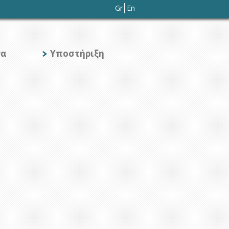
Gr
En
να
Υποστήριξη