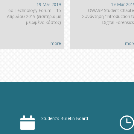
19 Mar 2019
19 Mar 201
6ο Technology Forum – 15
OWASP Student Chapte
Απριλίου 2019 (εισιτήρια με
Συνάντηση “Introduction t
μειωμένο κόστος)
Digital Forensics
more
mor
Student's Bulletin Board