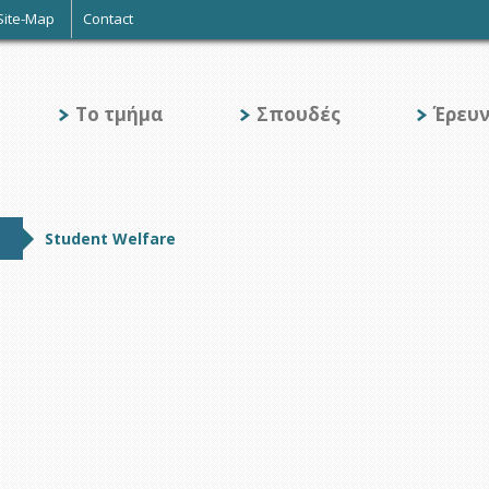
Site-Map
Contact
Το τμήμα
Σπουδές
Έρευ
s
Student Welfare