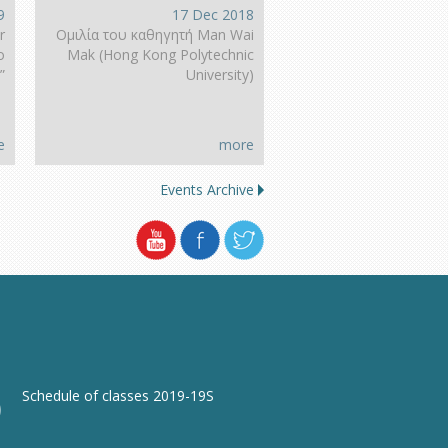
9
17 Dec 2018
r
Ομιλία του καθηγητή Man Wai
o
Mak (Hong Kοng Polytechnic
”
University)
e
more
Events Archive
Schedule of classes 2019-19S