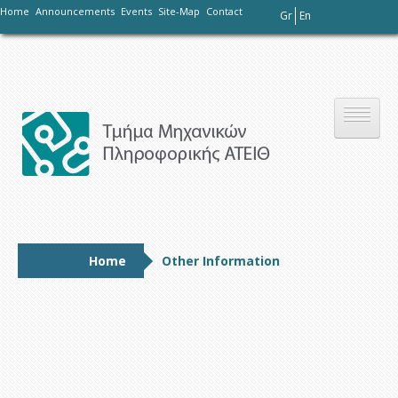
-
Home
Announcements
Events
Site-Map
Contact
Gr
En
Το τμήμα
Home
Other Information
Σπουδές
Έρευνα