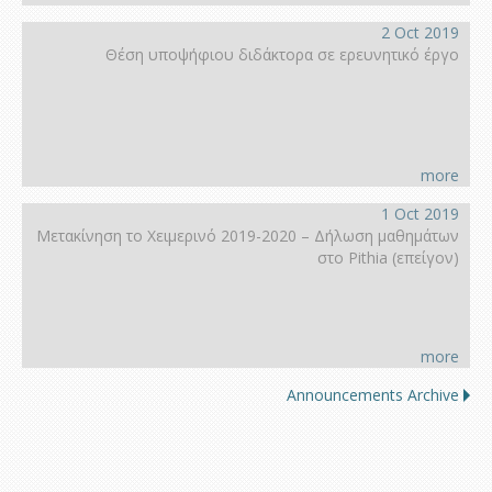
2 Oct 2019
Θέση υποψήφιου διδάκτορα σε ερευνητικό έργο
more
1 Oct 2019
Μετακίνηση το Χειμερινό 2019-2020 – Δήλωση μαθημάτων
στο Pithia (επείγον)
more
Announcements Archive