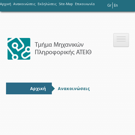
-
Αρχική
Ανακοινώσεις
Εκδηλώσεις
Site-Map
Επικοινωνία
Gr
En
Το τμήμα
Αρχική
Ανακοινώσεις
Σπουδές
Έρευνα