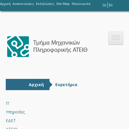
-
Αρχική
Ανακοινώσεις
Εκδηλώσεις
Site-Map
Επικοινωνία
Gr
En
Το τμήμα
Αρχική
Ευρετήρια
Σπουδές
IT
Υπηρεσίες
Έρευνα
ΕΔΕΤ