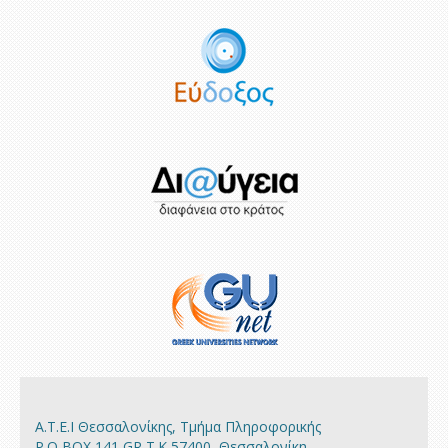
Α.Τ.Ε.Ι Θεσσαλονίκης, Τμήμα Πληροφορικής
P.O BOX 141 GR Τ.Κ 57400, Θεσσαλονίκη