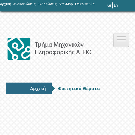
-
Αρχική
Ανακοινώσεις
Εκδηλώσεις
Site-Map
Επικοινωνία
Gr
En
Το τμήμα
Αρχική
Φοιτητικά Θέματα
Σπουδές
Έρευνα