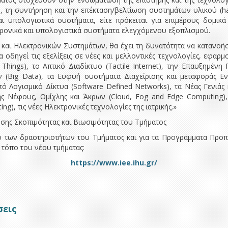
, τη συντήρηση και την επέκταση/βελτίωση συστημάτων υλικού (har
αι υπολογιστικά συστήματα, είτε πρόκειται για επιμέρους δομικ
ρονικά και υπολογιστικά συστήματα ελεγχόμενου εξοπλισμού.
αι Ηλεκτρονικών Συστημάτων, θα έχει τη δυνατότητα να κατανοήσε
α οδηγεί τις εξελίξεις σε νέες και μελλοντικές τεχνολογίες, εφαρ
Things), το Απτικό Διαδίκτυο (Tactile Internet), την Επαυξημένη 
(Big Data), τα Ευφυή συστήματα Διαχείρισης και μεταφοράς Ενέρ
 Λογισμικό Δίκτυα (Software Defined Networks), τα Νέας Γενιάς 
ικής Νέφους, Ομίχλης και Άκρων (Cloud, Fog and Edge Computing),
g), τις νέες Ηλεκτρονικές τεχνολογίες της ιατρικής.»
ης Σκοπιμότητας και Βιωσιμότητας του Τμήματος
ο των δραστηριοτήτων του Τμήματος και για τα Προγράμματα Πρ
 τόπο του νέου τμήματας:
https://www.iee.ihu.gr/
σεις