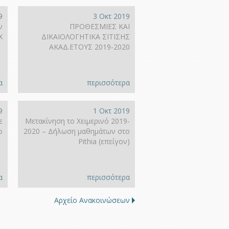
9
3 Οκτ 2019
ν
ΠΡΟΘΕΣΜΙΕΣ ΚΑΙ
Χ
ΔΙΚΑΙΟΛΟΓΗΤΙΚΑ ΣΙΤΙΣΗΣ
ΑΚΑΔ.ΕΤΟΥΣ 2019-2020
α
περισσότερα
9
1 Οκτ 2019
ε
Μετακίνηση το Χειμερινό 2019-
ο
2020 – Δήλωση μαθημάτων στο
Pithia (επείγον)
α
περισσότερα
Αρχείο Ανακοινώσεων