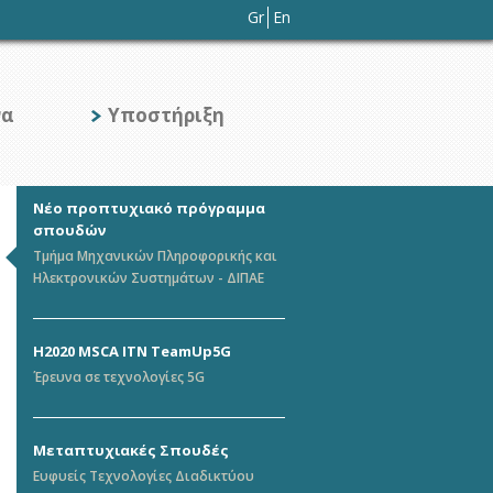
Gr
En
να
Υποστήριξη
Νέο προπτυχιακό πρόγραμμα
σπουδών
Τμήμα Μηχανικών Πληροφορικής και
Ηλεκτρονικών Συστημάτων - ΔΙΠΑΕ
H2020 MSCA ITN TeamUp5G
Έρευνα σε τεχνολογίες 5G
Μεταπτυχιακές Σπουδές
Ευφυείς Τεχνολογίες Διαδικτύου