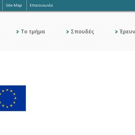
Site-Map
Επικοινωνία
Το τμήμα
Σπουδές
Έρευ