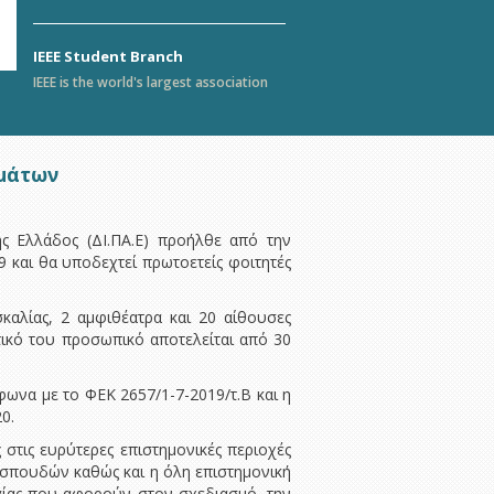
IEEE Student Branch
IEEE is the world's largest association
ημάτων
ς Ελλάδος (ΔΙ.ΠΑ.Ε) προήλθε από την
και θα υποδεχτεί πρωτοετείς φοιτητές
καλίας, 2 αμφιθέατρα και 20 αίθουσες
ικό του προσωπικό αποτελείται από 30
φωνα με το ΦΕΚ 2657/1-7-2019/τ.Β και η
0.
 στις ευρύτερες επιστημονικές περιοχές
 σπουδών καθώς και η όλη επιστημονική
γίας που αφορούν στον σχεδιασμό, την