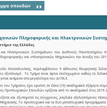
5G
χανικών Πληροφορικής και Ηλεκτρονικών Συστ
στήμιο της Ελλάδος
αι Ηλεκτρονικών Συστημάτων» του Διεθνούς Πανεπιστημίου τη
ηροφορικής» και «Ηλεκτρονικών Μηχανικών» την άνοιξη του 2019 
ίνδο Θεσσαλονίκης, περιλαμβάνουν 9 αίθουσες θεωρητικής διδασ
λο εξοπλισμό. Το Τμήμα είναι άρτια στελεχωμένο καθώς το διδακτ
έγεται ανάμεσα στα μεγαλύτερα του ΔΙ.ΠΑ.Ε.
του Τμήματος έχει οριστεί σε δέκα (10) ακαδημαϊκά εξάμηνα σύμ
ς Προπτυχιακών Σπουδών ορίζεται από το ακαδημαϊκό έτος 2019-2
εται και εξυπηρετεί τις σύγχρονες, ραγδαία εξελισσόμενες τάσεις
ς Μηχανικής. Το προπτυχιακό και τα δύο μεταπτυχιακά προγράμματα
ήματος στοχεύουν στην ενσωμάτωση της επιστήμης και της τεχνολο