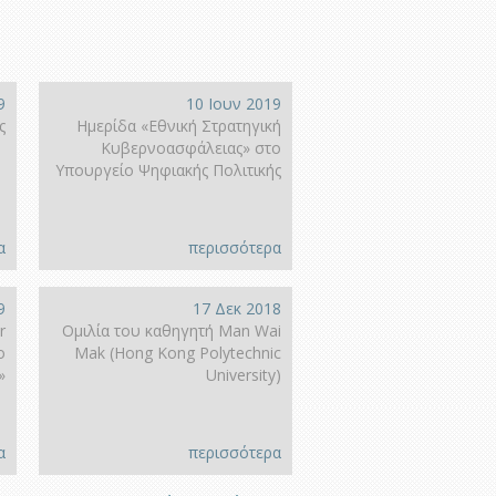
9
10 Ιουν 2019
ς
Ημερίδα «Εθνική Στρατηγική
Κυβερνοασφάλειας» στο
Υπουργείο Ψηφιακής Πολιτικής
α
περισσότερα
9
17 Δεκ 2018
r
Ομιλία του καθηγητή Man Wai
o
Mak (Hong Kοng Polytechnic
»
University)
α
περισσότερα