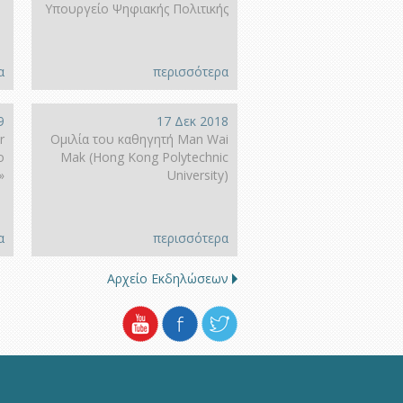
Υπουργείο Ψηφιακής Πολιτικής
α
περισσότερα
9
17 Δεκ 2018
r
Ομιλία του καθηγητή Man Wai
o
Mak (Hong Kοng Polytechnic
»
University)
α
περισσότερα
Αρχείο Εκδηλώσεων