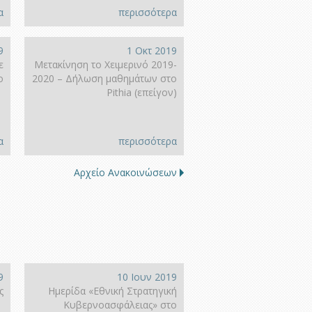
α
περισσότερα
9
1 Οκτ 2019
ε
Μετακίνηση το Χειμερινό 2019-
ο
2020 – Δήλωση μαθημάτων στο
Pithia (επείγον)
α
περισσότερα
Αρχείο Ανακοινώσεων
9
10 Ιουν 2019
ς
Ημερίδα «Εθνική Στρατηγική
Κυβερνοασφάλειας» στο