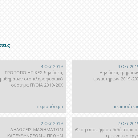
σεις
4 Οκτ 2019
4 Οκτ 201
ΤΡΟΠΟΠΟΙΗΤΙΚΕΣ δηλώσεις
Δηλώσεις τμημάτω
μαθημάτων στο πληροφοριακό
εργαστηρίων 2019-20
σύστημα ΠΥΘΙΑ 2019-20Χ
περισσότερα
περισσότερ
2 Οκτ 2019
2 Οκτ 201
ΔΗΛΩΣΕΙΣ ΜΑΘΗΜΑΤΩΝ
Θέση υποψήφιου διδάκτορα σ
ΚΑΤΕΥΘΥΝΣΕΩΝ – ΠΡΩΗΝ
ερευνητικό έργ