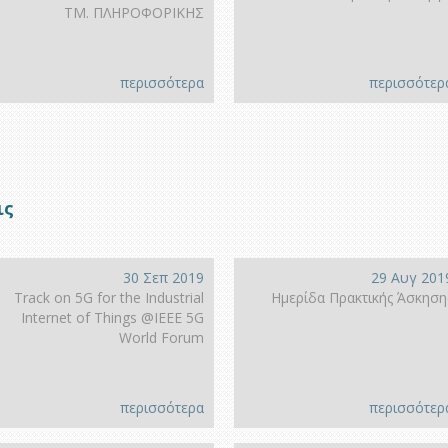
ΤΜ. ΠΛΗΡΟΦΟΡΙΚΗΣ
περισσότερα
περισσότερ
ις
30 Σεπ 2019
29 Αυγ 201
Track on 5G for the Industrial
Ημερίδα Πρακτικής Άσκηση
Internet of Things @IEEE 5G
World Forum
περισσότερα
περισσότερ