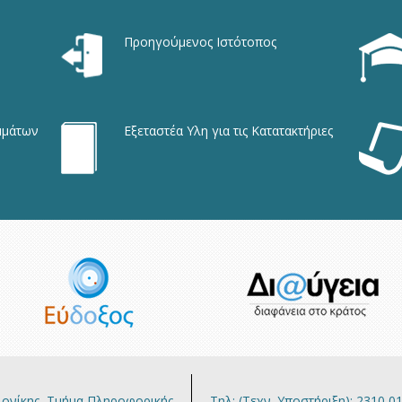
Προηγούμενος Ιστότοπος
μμάτων
Εξεταστέα Υλη για τις Κατατακτήριες
λονίκης, Τμήμα Πληροφορικής
Τηλ: (Τεχν. Υποστήριξη): 2310 0