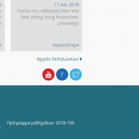
9
17 Δεκ 2018
r
Ομιλία του καθηγητή Man Wai
o
Mak (Hong Kοng Polytechnic
»
University)
α
περισσότερα
Αρχείο Εκδηλώσεων
Πρόγραμμα μαθημάτων 2018-19Ε