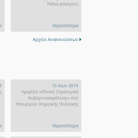
Pithia (επείγον)
α
περισσότερα
Αρχείο Ανακοινώσεων
9
10 Ιουν 2019
ς
Ημερίδα «Εθνική Στρατηγική
Κυβερνοασφάλειας» στο
Υπουργείο Ψηφιακής Πολιτικής
α
περισσότερα