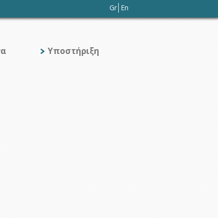
Gr
En
να
Υποστήριξη