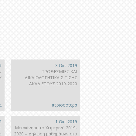
9
3 Οκτ 2019
ν
ΠΡΟΘΕΣΜΙΕΣ ΚΑΙ
Χ
ΔΙΚΑΙΟΛΟΓΗΤΙΚΑ ΣΙΤΙΣΗΣ
ΑΚΑΔ.ΕΤΟΥΣ 2019-2020
α
περισσότερα
9
1 Οκτ 2019
ε
Μετακίνηση το Χειμερινό 2019-
ο
2020 – Δήλωση μαθημάτων στο