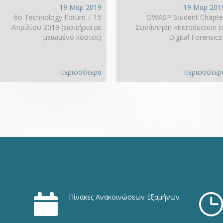
19 Μαρ 2019
19 Μαρ 201
6ο Technology Forum – 15
OWASP Student Chapte
Απριλίου 2019 (εισιτήρια με
Συνάντηση «Introduction t
μειωμένο κόστος)
Digital Forensics
περισσότερα
περισσότερ
Πίνακες Ανακοινώσεων Εξαμήνων