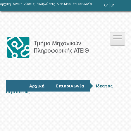
-
Αρχική
Ανακοινώσεις
Εκδηλώσεις
Site-Map
Επικοινωνία
Gr
En
Το τμήμα
Αρχική
Επικοινωνία
Ιδεατός
Περίπατος
Σπουδές
Έρευνα